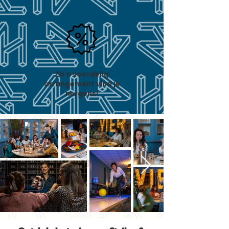
Zo'n voordelig
arrangement vind je
nergens!