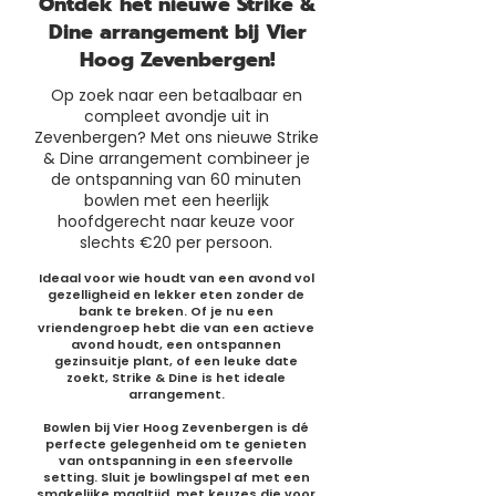
Ontdek het nieuwe Strike &
Dine arrangement bij Vier
Hoog Zevenbergen!
Op zoek naar een betaalbaar en
compleet avondje uit in
Zevenbergen? Met ons nieuwe Strike
& Dine arrangement combineer je
de ontspanning van 60 minuten
bowlen met een heerlijk
hoofdgerecht naar keuze voor
slechts €20 per persoon.
Ideaal voor wie houdt van een avond vol
gezelligheid en lekker eten zonder de
bank te breken. Of je nu een
vriendengroep hebt die van een actieve
avond houdt, een ontspannen
gezinsuitje plant, of een leuke date
zoekt, Strike & Dine is het ideale
arrangement.
Bowlen bij Vier Hoog Zevenbergen is dé
perfecte gelegenheid om te genieten
van ontspanning in een sfeervolle
setting. Sluit je bowlingspel af met een
smakelijke maaltijd, met keuzes die voor