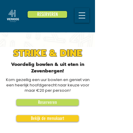
RESERVEREN
STRIKE & DINE
Voordelig bowlen & uit eten in
Zevenbergen!
Kom gezellig een uur bowlen en geniet van
een heerlijk hoofdgerecht naar keuze voor
maar €20 per persoon!
Reserveren
Bekijk de menukaart