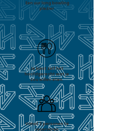
Een uur lang bowling
plezier
Je kiest zelf het
hoofdgerecht wat je
zou willen eten.
Vanaf 2 personen te
reserveren