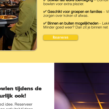
bowlen voor extra plezier.
✅ Geschikt voor groepen en families
– V
zorgen over koken of afwas.
✅ Binnen en buiten mogelijkheden
– Lekk
Minder goed weer? Dan zit je binnen net 
Reserveren
wlen tijdens de
rlijk ook!
oed idee. Reserveer