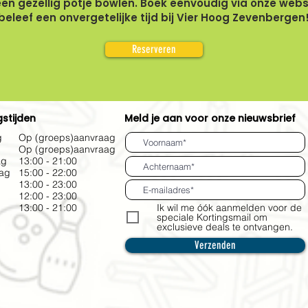
een gezellig potje bowlen. Boek eenvoudig via onze webs
beleef een onvergetelijke tijd bij Vier Hoog Zevenbergen
Reserveren
stijden
Meld je aan voor onze nieuwsbrief
g
Op (groeps)aanvraag
Op (groeps)aanvraag
ag
13:00 - 21:00
ag
15:00 - 22:00
13:00 - 23:00
g
12:00 - 23:00
13:00 - 21:00
Ik wil me óók aanmelden voor de
speciale Kortingsmail om
exclusieve deals te ontvangen.
Verzenden