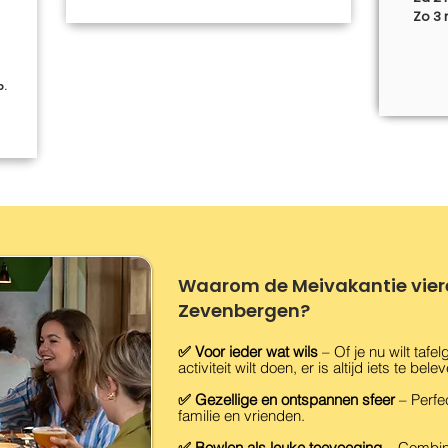
Zo 3 
p.
Waarom de Meivakantie viere
Zevenbergen?
✅ Voor ieder wat wils
– Of je nu wilt tafe
activiteit wilt doen, er is altijd iets te bele
✅ Gezellige en ontspannen sfeer
– Perfe
familie en vrienden.
✅ Bowlen als leuke toevoeging
– Combine