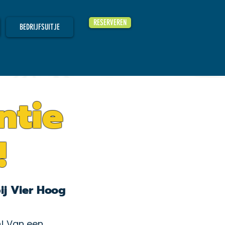
RESERVEREN
BEDRIJFSUITJE
ntie
!
ij Vier Hoog
en! Van een