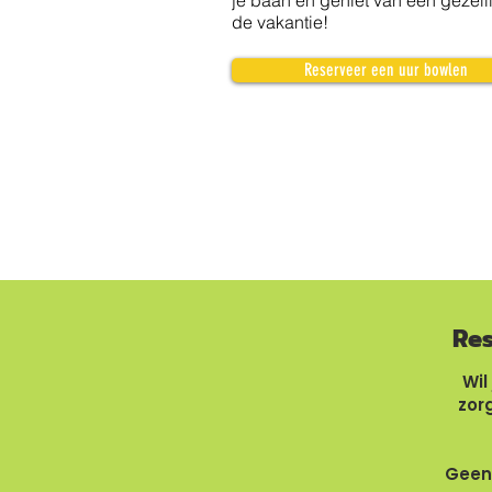
je baan en geniet van een gezellig
de vakantie!
Reserveer een uur bowlen
Res
Wil
zorg
Geen 