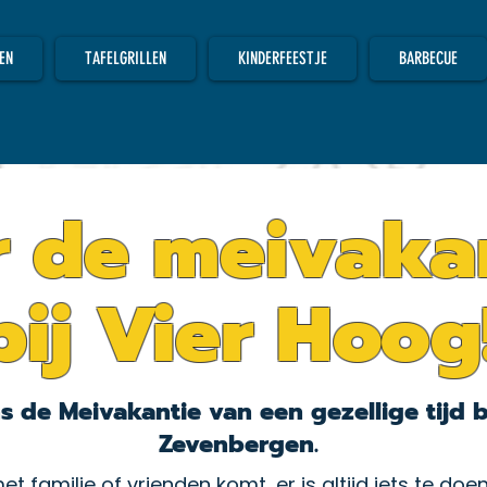
EN
TAFELGRILLEN
KINDERFEESTJE
BARBECUE
r de meivaka
bij Vier Hoog
ns de Meivakantie van een gezellige tijd b
Zevenbergen.
et familie of vrienden komt, er is altijd iets te do