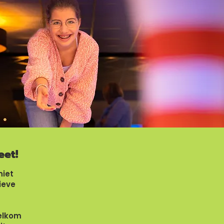
eet!
niet
ieve
welkom