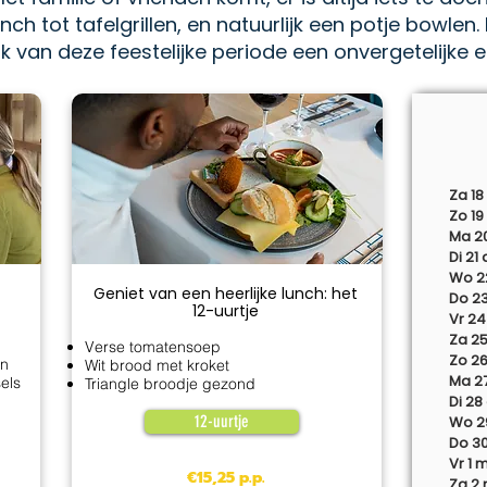
lunch tot tafelgrillen, en natuurlijk een potje bowlen
 van deze feestelijke periode een onvergetelijke e
Za 18
Zo 19
Ma 2
Di 21 
Wo 2
Geniet van een heerlijke lunch: het
Do 23
12-uurtje
Vr 24
Za 25
Verse tomatensoep
Zo 26
en
Wit brood met kroket
Ma 2
els
Triangle broodje gezond
Di 28
12-uurtje
Wo 2
Do 3
Vr 1 
€15,25 p.p.
Za 2 