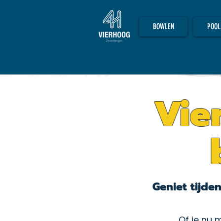
BOWLEN
POOL
Vie
Geniet tijde
Of je nu m