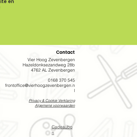
ite en
!
Contact
Vier Hoog Zevenbergen
Hazeldonksezandweg 28b
4762 AL Zevenbergen
0168 370 545
frontoffice@vierh
oogzevenbergen.n
l
Priv
acy & C
ookie
V
e
rklaring
Algemene voorwaarden
Cadeaubo
n