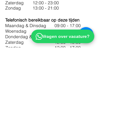
Zaterdag
12:00 - 23:00
Zondag
13:00 - 21:00
Telefonisch bereikbaar op deze tijden
Maandag & Dinsdag
09:00 - 17:00
Woensdag
12:00 - 18:30
Donderdag & Vrijdag
Vragen over vacature?
10:00 - 18:30
Zaterdag
12:00 - 19:00
Zondag
12:00 - 17:00
Meld je aan voor onze
nieuwsbrief
Ik wil me óók aanmelden voor de
speciale Kortingsmail om
exclusieve deals te ontvangen.
Verzenden