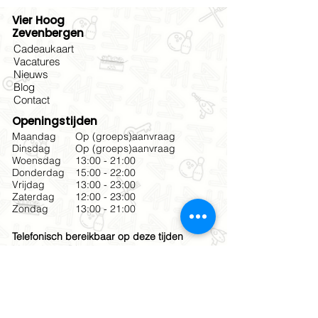
Vier Hoog
Zevenbergen
Cadeaukaart
Vacatures
Nieuws
Blog
Contact
Openingstijden
Maandag
Op (groeps)aanvraag
Dinsdag
Op (groeps)aanvraag
Woensdag
13:00 - 21:00
Donderdag
15:00 - 22:00
Vrijdag
13:00 - 23:00
Zaterdag
12:00 - 23:00
Zondag
13:00 - 21:00
Telefonisch bereikbaar op deze tijden
Maandag & Dinsdag
09:00 - 17:00
Woensdag
12:00 - 18:30
Donderdag & Vrijdag
10:00 - 18:30
Zaterdag
12:00 - 19:00
Zondag
12:00 - 17:00