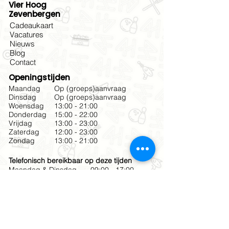
Vier Hoog
Zevenbergen
Cadeaukaart
Vacatures
Nieuws
Blog
Contact
Openingstijden
Maandag
Op (groeps)aanvraag
Dinsdag
Op (groeps)aanvraag
Woensdag
13:00 - 21:00
Donderdag
15:00 - 22:00
Vrijdag
13:00 - 23:00
Zaterdag
12:00 - 23:00
Zondag
13:00 - 21:00
Telefonisch bereikbaar op deze tijden
Maandag & Dinsdag
09:00 - 17:00
Woensdag
12:00 - 18:30
Donderdag & Vrijdag
10:00 - 18:30
Zaterdag
12:00 - 19:00
Zondag
12:00 - 17:00
Meld je aan voor onze