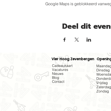
Google Maps is geblokkeerd vanwege j
Deel dit eve
Vier Hoog Zevenbergen
Opening
Cadeaukaart
Maanda
Vacatures
Dinsdag
Nieuws
Woensd
Blog
Donderd
Contact
Vrijdag
Zaterda
Zondag