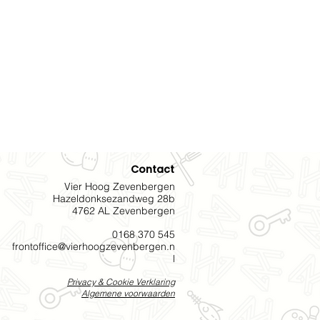
Contact
Vier Hoog Zevenbergen
Hazeldonksezandweg 28b
4762 AL Zevenbergen
0168 370 545
frontoffice@vierh
oogzevenbergen.n
l
Priv
acy & C
ookie
V
e
rklaring
Algemene voorwaarden