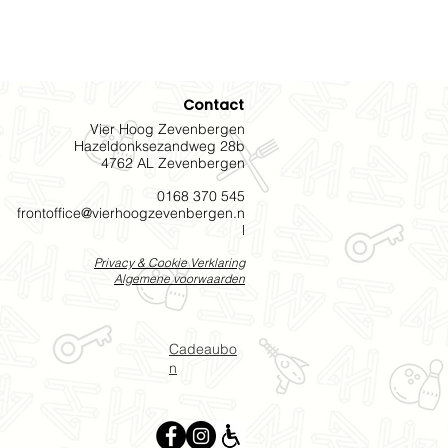
Contact
Vier Hoog Zevenbergen
Hazeldonksezandweg 28b
4762 AL Zevenbergen
0168 370 545
frontoffice@vierh
oogzevenbergen.n
l
Priv
acy & C
ookie
V
e
rklaring
Algemene voorwaarden
Cadeaubo
n