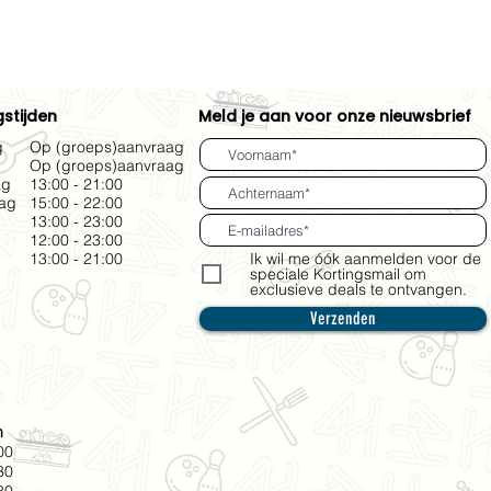
stijden
Meld je aan voor onze nieuwsbrief
g
Op (groeps)aanvraag
Op (groeps)aanvraag
ag
13:00 - 21:00
ag
15:00 - 22:00
13:00 - 23:00
g
12:00 - 23:00
13:00 - 21:00
Ik wil me óók aanmelden voor de
speciale Kortingsmail om
exclusieve deals te ontvangen.
Verzenden
n
00
30