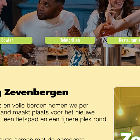
Bowlen
Tafelgrillen
Restaurant 
og Zevenbergen
ikes en volle borden nemen we per
and maakt plaats voor het nieuwe
een fietspad en een fijnere plek rond
keuze samen met de gemeente.