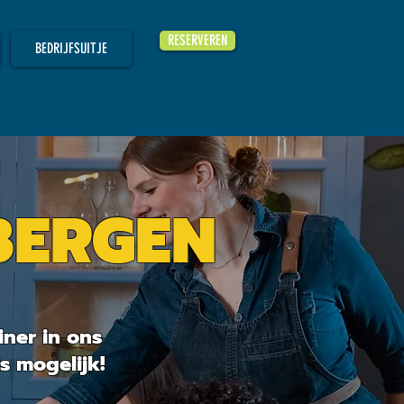
RESERVEREN
BEDRIJFSUITJE
BERGEN
R HOOG!
iner in ons
s mogelijk!